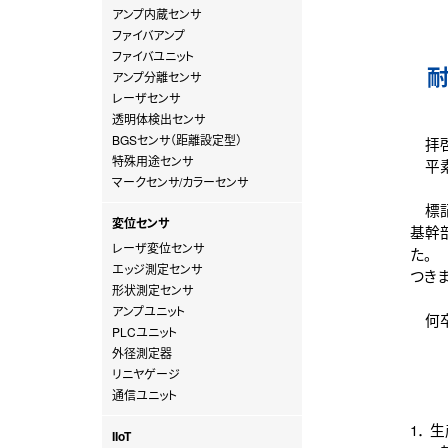
アンプ内蔵センサ
ファイバアンプ
ファイバユニット
耐
アンプ分離センサ
レーザセンサ
透明体検出センサ
BGSセンサ（距離設定型）
拝啓
特殊用途センサ
平素
マークセンサ/カラーセンサ
標記
変位センサ
基幹
レーザ変位センサ
た。
エッジ測定センサ
つき
形状測定センサ
アンプユニット
何卒
PLCユニット
外径測定器
リニヤゲージ
通信ユニット
1． 
IIoT