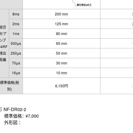
8ms
200 mm
2ms
125 mm
組合
せア
1ms
80 mm
ンプ
500μs
65 mm
D4RF
検出
250μs
50 mm
距離
70μs
30 mm
16μs
10 mm
標準価格(税
6,150円
別)
 NF-DR02-2
価格： ¥7,000
形図 ：