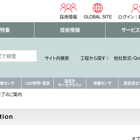
採用情報
GLOBAL SITE
ログイン
・特集
技術情報
サービス
サイト内検索
工程から探す
他社型式・Qu
温度計
像センサ
LED照明・電源
距離センサ
超音波セ
サーモグラフィ
終了のご案内
オプ