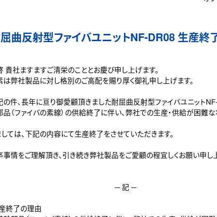
屈曲反射型ファイバユニットNF-DR08 生産終
 貴社ますますご清栄のこととお慶び申し上げます。
は弊社製品に対し格別のご高配を賜り厚く御礼申し上げます。
の件、長年に亘り御愛顧頂きました耐屈曲反射型ファイバユニットNF-D
部品（ファイバの素線）の供給終了に伴い、弊社での生産・供給が困難な
ましては、下記の内容にて生産終了をさせていただきます。
事情をご理解頂き、引き続き弊社製品をご愛顧の程宜しくお願い申し上
─ 記 ─
生産終了の理由