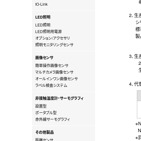
基幹
IO-Link
2．
LED照明
シリ
LED照明
標準品
LED照明用電源
製品
オプション/アクセサリ
照明モニタリングセンサ
3．
画像センサ
20
簡単操作画像センサ
生産
マルチカメラ画像センサ
オールインワン画像センサ
4．
ラベル検査システム
非接触温度計・サーモグラフィ
設置型
ポータブル型
赤外線サーモグラフィ
※NF
NF-
その他製品
※詳
距離センサ