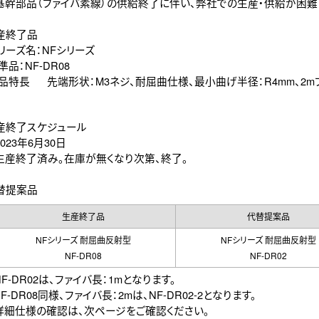
部品（ファイバ素線）の供給終了に伴い、弊社での生産・供給が困難
生産終了品
ーズ名：NFシリーズ
：NF-DR08
特長 先端形状：M3ネジ、耐屈曲仕様、最小曲げ半径：R4mm、2mフ
生産終了スケジュール
23年6月30日
終了済み。在庫が無くなり次第、終了。
代替提案品
生産終了品
代替提案品
NFシリーズ 耐屈曲反射型
NFシリーズ 耐屈曲反射型
NF-DR08
NF-DR02
-DR02は、ファイバ長：1mとなります。
DR08同様、ファイバ長：2mは、NF-DR02-2となります。
細仕様の確認は、次ページをご確認ください。