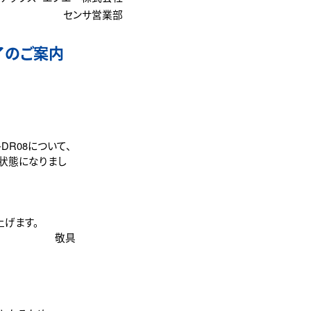
センサ営業部
了のご案内
R08について、
状態になりまし
げます。
敬具