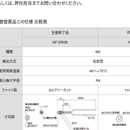
くは、弊社担当までお問い合わせください。
提案品との仕様 比較表
生産終了品
NF-DR08
種類
M3
検出方式
反射型
使用周囲温度
-40～+70℃
最小曲げ半径
R4
ファイバ長
2mフリーカット
1
寸法図