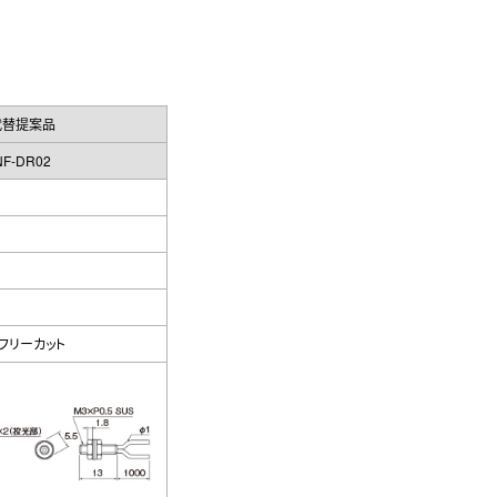
代替提案品
NF-DR02
mフリーカット