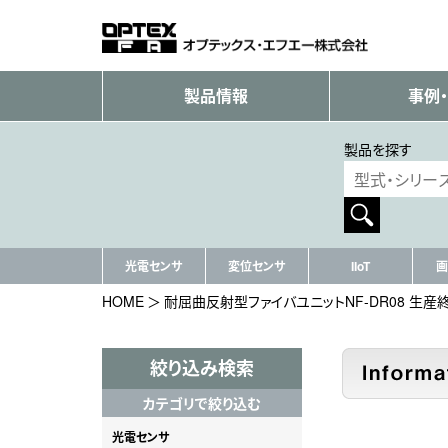
製品情報
事例
製品を探す
光電センサ
変位センサ
IIoT
画
HOME
耐屈曲反射型ファイバユニットNF-DR08 生産
絞り込み検索
カテゴリで絞り込む
光電センサ