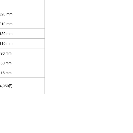
320 mm
210 mm
130 mm
110 mm
90 mm
50 mm
16 mm
4,950円