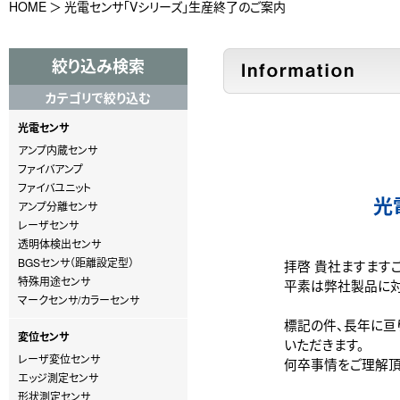
HOME
光電センサ「Vシリーズ」生産終了のご案内
絞り込み検索
カテゴリで絞り込む
光電センサ
アンプ内蔵センサ
ファイバアンプ
ファイバユニット
光
アンプ分離センサ
レーザセンサ
透明体検出センサ
BGSセンサ（距離設定型）
拝啓 貴社ますます
特殊用途センサ
平素は弊社製品に対
マークセンサ/カラーセンサ
標記の件、長年に亘
変位センサ
いただきます。
レーザ変位センサ
何卒事情をご理解頂
エッジ測定センサ
形状測定センサ