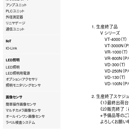
アンプユニット
PLCユニット
外径測定器
リニヤゲージ
1. 生産終了品
通信ユニット
V シリーズ
VT-4000（T）
IIoT
VT-3000N（P/
IO-Link
VR-1000（T）
VR-800N（P/C
LED照明
VD-300（T）
LED照明
VD-250N（P/C
LED照明用電源
VD-130（T）
オプション/アクセサリ
VD-100N（P/C
照明モニタリングセンサ
2. 生産終了スケジ
画像センサ
《1》最終出荷台数受
簡単操作画像センサ
《2》販売終了 ：
マルチカメラ画像センサ
※予備品等のご注文
オールインワン画像センサ
よろしくお願い申
ラベル検査システム