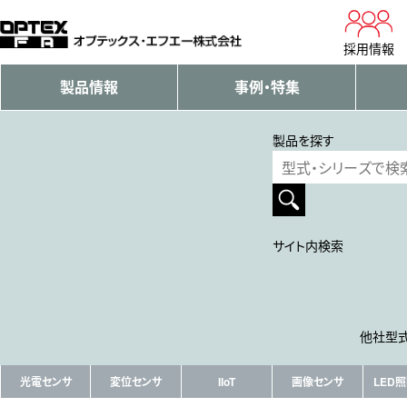
採用情報
製品情報
事例・特集
製品を探す
サイト内検索
他社型式
光電センサ
変位センサ
IIoT
画像センサ
LED