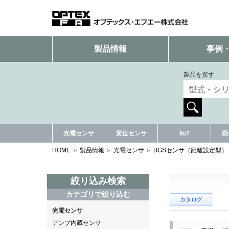
製品情報
事例
製品を探す
光電センサ
変位センサ
IIoT
画
HOME
製品情報
光電センサ
BGSセンサ（距離設定型）
絞り込み検索
カテゴリで絞り込む
カタログ
光電センサ
アンプ内蔵センサ