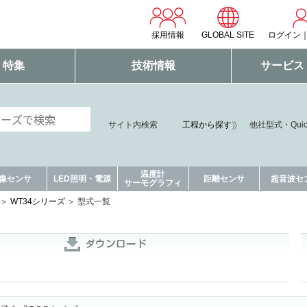
採用情報
GLOBAL SITE
ログイン
・特集
技術情報
サービス
サイト内検索
工程から探す
他社型式・Qui
温度計
像センサ
LED照明・電源
距離センサ
超音波セ
サーモグラフィ
WT34シリーズ
型式一覧