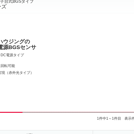
子台式BGSタイプ
ーズ
ハウジングの
電源BGSセンサ
DC電源タイプ
に回転可能
を実現（赤外光タイプ）
1件中1～1件目
表示