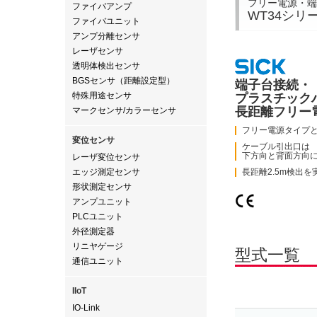
フリー電源・端
ファイバアンプ
WT34シリ
ファイバユニット
アンプ分離センサ
レーザセンサ
透明体検出センサ
BGSセンサ（距離設定型）
端子台接続・
特殊用途センサ
プラスチック
長距離フリー
マークセンサ/カラーセンサ
フリー電源タイプと
変位センサ
ケーブル引出口は
下方向と背面方向
レーザ変位センサ
エッジ測定センサ
長距離2.5m検出
形状測定センサ
アンプユニット
PLCユニット
外径測定器
リニヤゲージ
型式一覧
通信ユニット
IIoT
IO-Link