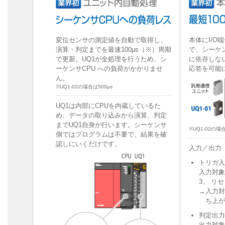
変位センサの測定値を自動で取得し、
本体にI/O
演算・判定までを最速100μs（※）周期
で、シーケ
で更新。UQ1が全処理を行うため、シ
に依存しない
ーケンサCPU への負荷がかかりませ
応答を可能
ん。
※UQ1-02の場合は500μs
UQ1は内部にCPUを内蔵しているた
め、データの取り込みから演算、判定
までUQ1自身が行います。シーケンサ
※UQ1-02の場合
側ではプログラムは不要で、結果を確
認しにいくだけです。
入力／出力
トリガ入
入力対象
3、 リ
→入力対
ち上が
判定出力
出力対象