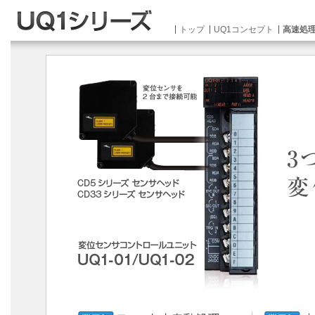
トップ
UQ1コンセプト
高速処