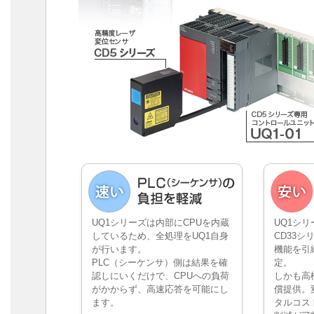
UQ1シリーズは内部にCPUを内蔵
UQ1シリ
しているため、全処理をUQ1自身
CD33
が行います。
機能を引
PLC（シーケンサ）側は結果を確
定。
認しにいくだけで、CPUへの負荷
しかも高
がかからず、高速応答を可能にし
償提供。
ます。
タルコス