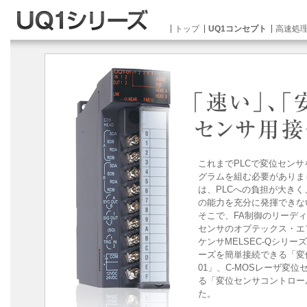
トップ
UQ1コンセプト
高速処
これまでPLCで変位セン
グラムを組む必要がありま
は、PLCへの負担が大き
の能力を充分に発揮できな
そこで、FA制御のリーデ
センサのオプテックス・エ
ケンサMELSEC-Qシリ
ーズを簡単接続できる「変
01」、C-MOSレーザ変位
る「変位センサコントロール
た。