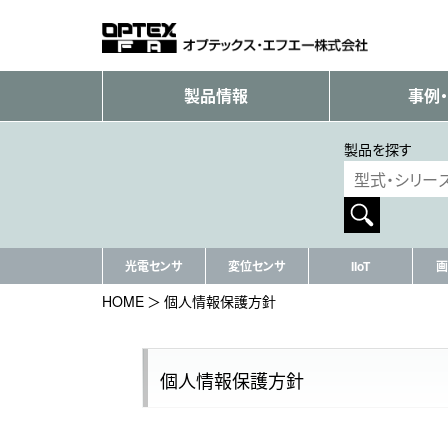
製品情報
事例
製品を探す
光電センサ
変位センサ
IIoT
画
HOME
個人情報保護方針
個人情報保護方針