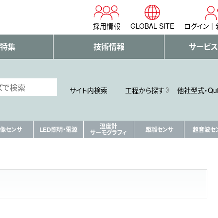
採用情報
GLOBAL SITE
ログイン
・特集
技術情報
サービス
サイト内検索
工程から探す
他社型式・Qu
温度計
像センサ
LED照明・電源
距離センサ
超音波セ
サーモグラフィ