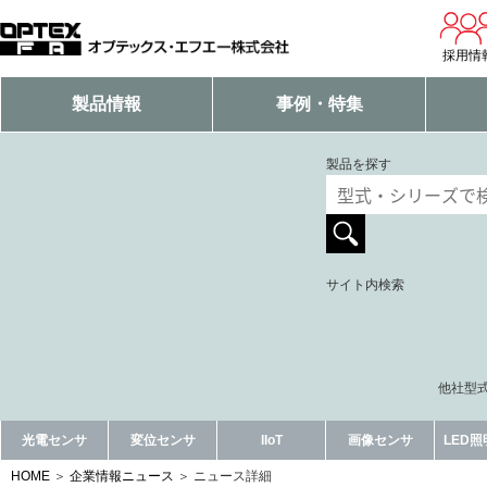
採用情
製品情報
事例・特集
製品を探す
サイト内検索
他社型式
光電センサ
変位センサ
IIoT
画像センサ
LED
HOME
企業情報ニュース
ニュース詳細