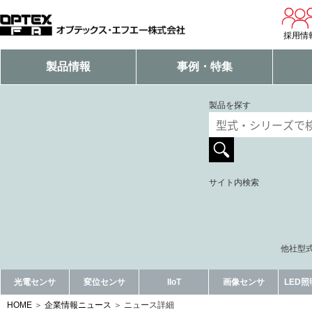
採用情
製品情報
事例・特集
製品を探す
サイト内検索
他社型式
光電センサ
変位センサ
IIoT
画像センサ
LED
HOME
企業情報ニュース
ニュース詳細