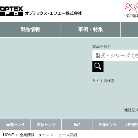
採用情
製品情報
事例・特集
製品を探す
サイト内検索
他社型式
光電センサ
変位センサ
IIoT
画像センサ
LED
HOME
企業情報ニュース
ニュース詳細