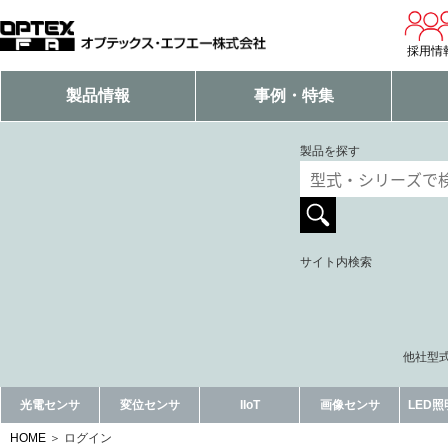
採用情
製品情報
事例・特集
製品を探す
サイト内検索
他社型式
光電センサ
変位センサ
IIoT
画像センサ
LED
HOME
ログイン