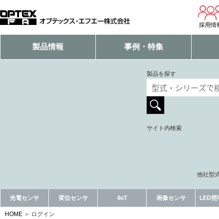
採用情
製品情報
事例・特集
製品を探す
サイト内検索
他社型式
光電センサ
変位センサ
IIoT
画像センサ
LED
HOME
ログイン