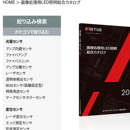
HOME
画像処理用LED照明総合カタログ
絞り込み検索
カテゴリで絞り込む
光電センサ
アンプ内蔵センサ
ファイバアンプ
ファイバユニット
アンプ分離センサ
レーザセンサ
透明体検出センサ
BGSセンサ（距離設定型）
特殊用途センサ
マークセンサ/カラーセンサ
変位センサ
レーザ変位センサ
エッジ測定センサ
形状測定センサ