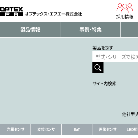
採用情報
製品情報
事例・特集
製品を探す
サイト内検索
他社型式
光電センサ
変位センサ
IIoT
画像センサ
LED