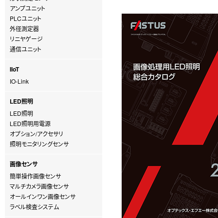
アンプユニット
PLCユニット
外径測定器
リニヤゲージ
通信ユニット
IIoT
IO-Link
LED照明
LED照明
LED照明用電源
オプション/アクセサリ
照明モニタリングセンサ
画像センサ
簡単操作画像センサ
マルチカメラ画像センサ
オールインワン画像センサ
ラベル検査システム