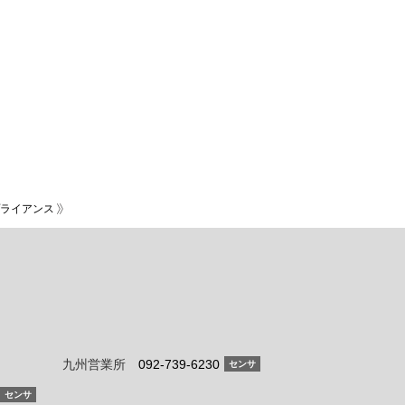
ライアンス
九州営業所
092-739-6230
センサ
センサ