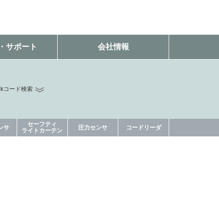
・サポート
会社情報
ckコード検索
セーフティ
ンサ
圧力センサ
コードリーダ
ライトカーテン