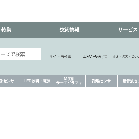
・特集
技術情報
サービス
サイト内検索
工程から探す
他社型式・Qui
温度計
像センサ
LED照明・電源
距離センサ
超音波セ
サーモグラフィ