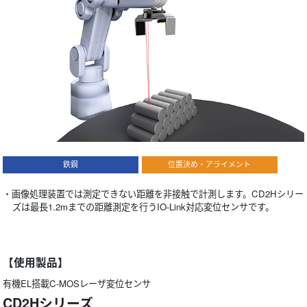
鉄鋼
位置決め・アライメント
・画像処理装置では測定できない距離を非接触で計測します。CD2Hシリー
ズは最長1.2mまでの距離測定を行うIO-Link対応変位センサです。
【使用製品】
有機EL搭載C-MOSレーザ変位センサ
CD2Hシリーズ