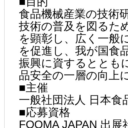
■目的
食品機械産業の技術
技術の普及を図るた
を顕彰し、広く一般
を促進し、我が国食
振興に資するととも
品安全の一層の向上
■主催
一般社団法人 日本食
■応募資格
FOOMA JAPAN