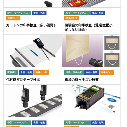
印字・マーキング検査
食品・包装
印字・マーキング検査
食品・包装
画像センサ
画像センサ
カートンの印字検査（広い視野）
個装箱の印字検査（通過位置が一
定しない場合）
有無検出
食品・包装
画像センサ
外観・形状検査
食品・包装
画像センサ
包材継ぎ目テープ検出
紙袋の取っ手ズレ検査
印字・マーキング検査
食品・包装
印字・マーキング検査
食品・包装