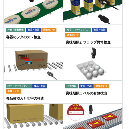
外観・形状検査
食品・包装
画像センサ
印字・マーキング検査
食品・包装
画像センサ
容器のフタのズレ検査
賞味期限とフラップ異常検査
印字・マーキング検査
食品・包装
有無検出
食品・包装
画像センサ
画像センサ
賞味期限ラベルの有無検出
異品種混入と印字の検査