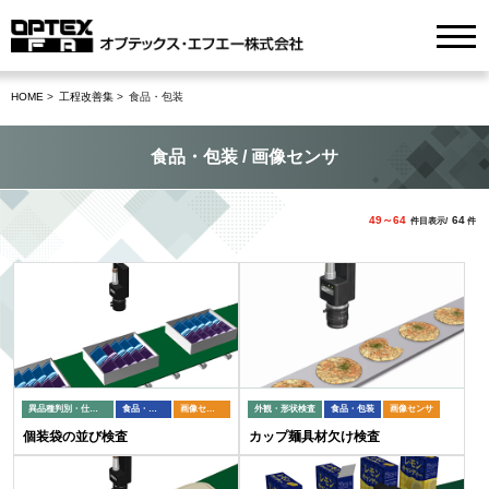
HOME
工程改善集
食品・包装
食品・包装 / 画像センサ
49～64
64
件目表示/
件
異品種判別・仕分け
食品・包装
画像センサ
外観・形状検査
食品・包装
画像センサ
個装袋の並び検査
カップ麺具材欠け検査