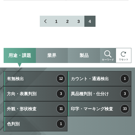
1
2
3
4
用途・課題
業界
製品
リセット
キーワード
有無検出
カウント・通過検出
12
1
方向・表裏判別
異品種判別・仕分け
3
3
外観・形状検査
印字・マーキング検査
11
33
色判別
1