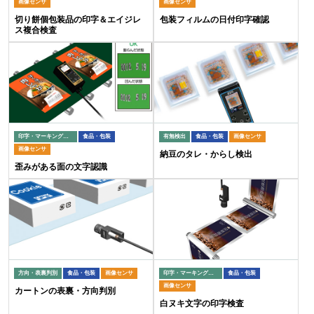
画像センサ
画像センサ
切り餅個包装品の印字＆エイジレ
包装フィルムの日付印字確認
ス複合検査
印字・マーキング検査
食品・包装
有無検出
食品・包装
画像センサ
画像センサ
納豆のタレ・からし検出
歪みがある面の文字認識
方向・表裏判別
食品・包装
画像センサ
印字・マーキング検査
食品・包装
画像センサ
カートンの表裏・方向判別
白ヌキ文字の印字検査