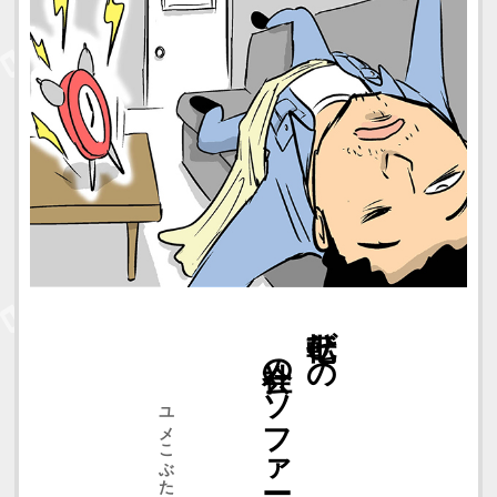
八時起き
会社のソファーで
七転びの
ユメこぶたさん