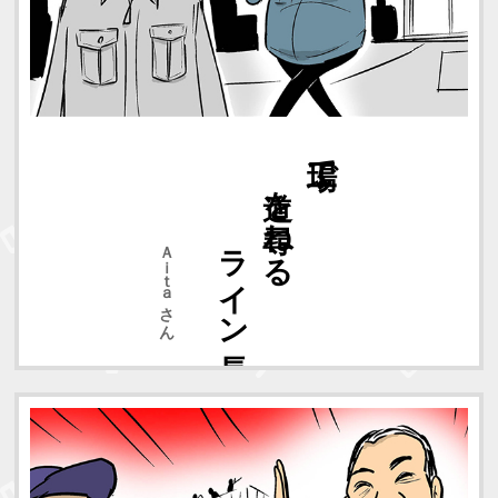
ライン長
道を尋ねる
工場で
Ａｉｔａさん