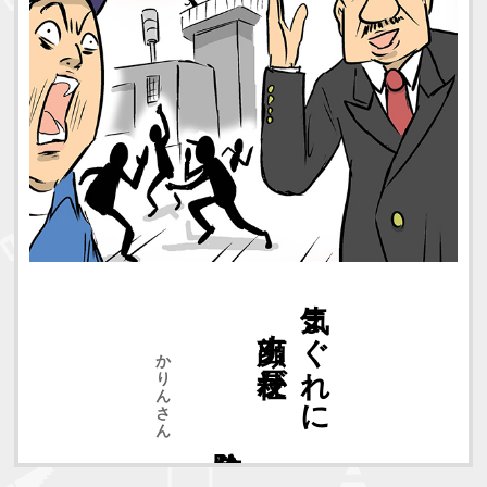
危険物
顔出す社長が
気まぐれに
かりんさん