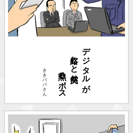
黙るボス
絡むと突然
デジタルが
ききパパさん