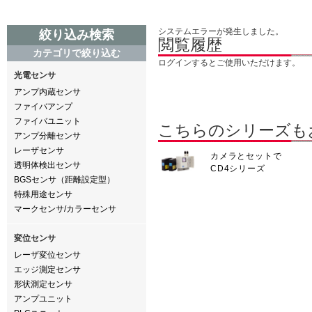
システムエラーが発生しました。
絞り込み検索
閲覧履歴
カテゴリで絞り込む
ログインするとご使用いただけます。
光電センサ
アンプ内蔵センサ
ファイバアンプ
ファイバユニット
こちらのシリーズも
アンプ分離センサ
レーザセンサ
カメラとセットで
透明体検出センサ
CD4シリーズ
BGSセンサ（距離設定型）
特殊用途センサ
マークセンサ/カラーセンサ
変位センサ
レーザ変位センサ
エッジ測定センサ
形状測定センサ
アンプユニット