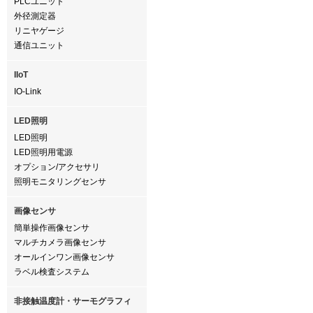
PLCユニット
外径測定器
リニヤゲージ
通信ユニット
IIoT
IO-Link
LED照明
LED照明
LED照明用電源
オプション/アクセサリ
照明モニタリングセンサ
画像センサ
簡単操作画像センサ
マルチカメラ画像センサ
オールインワン画像センサ
ラベル検査システム
非接触温度計・サーモグラフィ