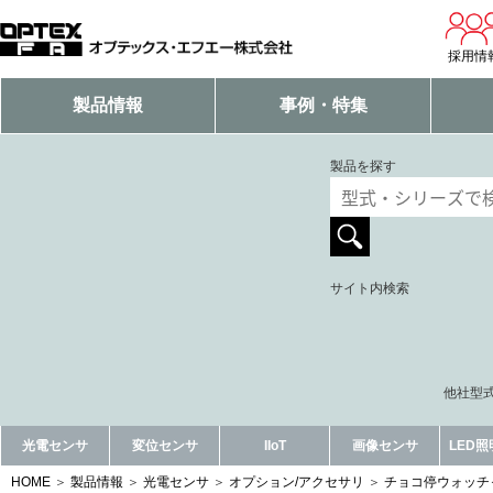
採用情
製品情報
事例・特集
製品を探す
サイト内検索
他社型式
光電センサ
変位センサ
IIoT
画像センサ
LED
HOME
製品情報
光電センサ
オプション/アクセサリ
チョコ停ウォッチャ