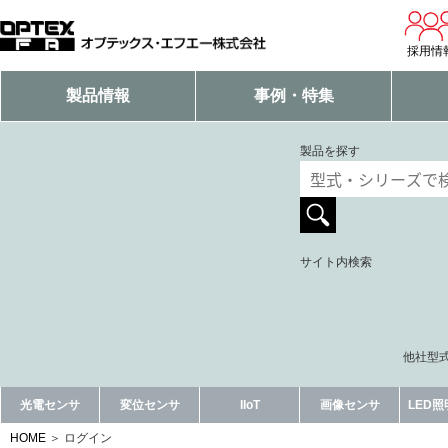
採用情
製品情報
事例・特集
製品を探す
サイト内検索
他社型式
光電センサ
変位センサ
IIoT
画像センサ
LED
HOME
ログイン