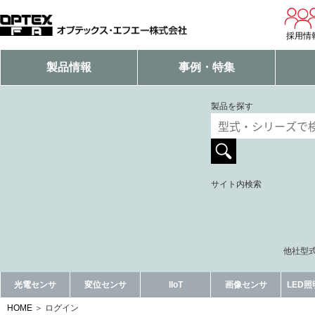
採用情
製品情報
事例・特集
製品を探す
サイト内検索
他社型式
光電センサ
変位センサ
IIoT
画像センサ
LED
HOME
ログイン