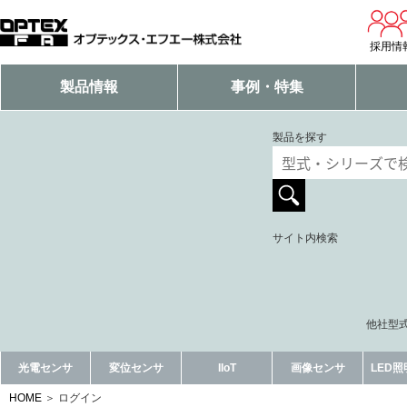
採用情
製品情報
事例・特集
製品を探す
サイト内検索
他社型式
光電センサ
変位センサ
IIoT
画像センサ
LED
HOME
ログイン