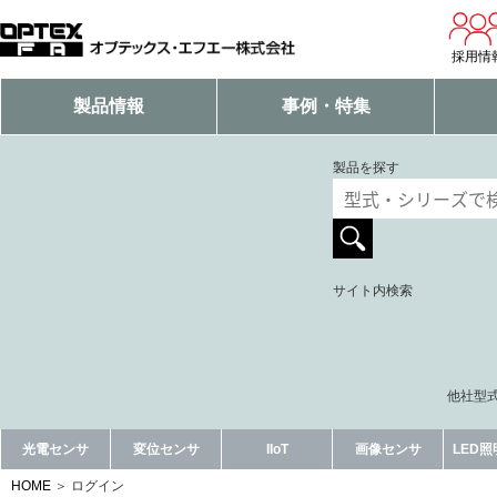
採用情
製品情報
事例・特集
製品を探す
サイト内検索
他社型式
光電センサ
変位センサ
IIoT
画像センサ
LED
HOME
ログイン