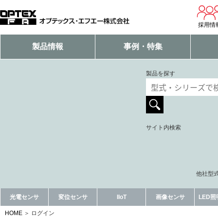
採用情
製品情報
事例・特集
製品を探す
サイト内検索
他社型式
光電センサ
変位センサ
IIoT
画像センサ
LED
HOME
ログイン