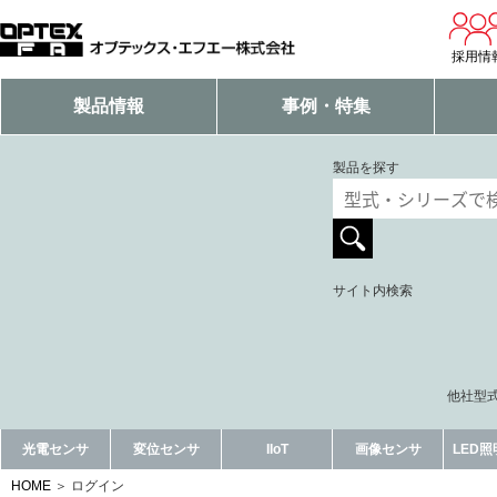
採用情
製品情報
事例・特集
製品を探す
サイト内検索
他社型式
光電センサ
変位センサ
IIoT
画像センサ
LED
HOME
ログイン