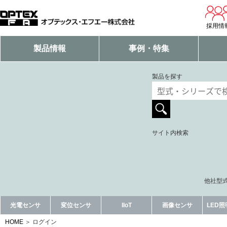
採用情
製品情報
事例・特集
製品を探す
サイト内検索
他社型式
光電センサ
変位センサ
IIoT
画像センサ
LED
HOME
ログイン