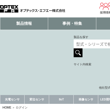
採用情
製品情報
事例・特集
製品を探す
サイト内検索
他社型式
光電センサ
変位センサ
IIoT
画像センサ
LED
HOME
ログイン