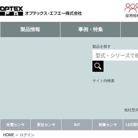
採用情
製品情報
事例・特集
製品を探す
サイト内検索
他社型式
光電センサ
変位センサ
IIoT
画像センサ
LED
HOME
ログイン