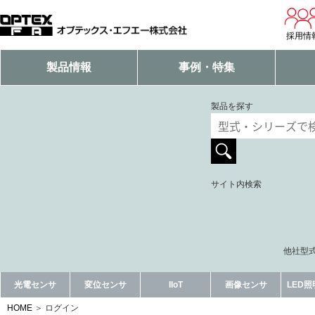
採用情
製品情報
事例・特集
製品を探す
サイト内検索
他社型式
光電センサ
変位センサ
IIoT
画像センサ
LED
HOME
ログイン