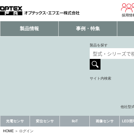
採用情
製品情報
事例・特集
製品を探す
サイト内検索
他社型式
光電センサ
変位センサ
IIoT
画像センサ
LED
HOME
ログイン