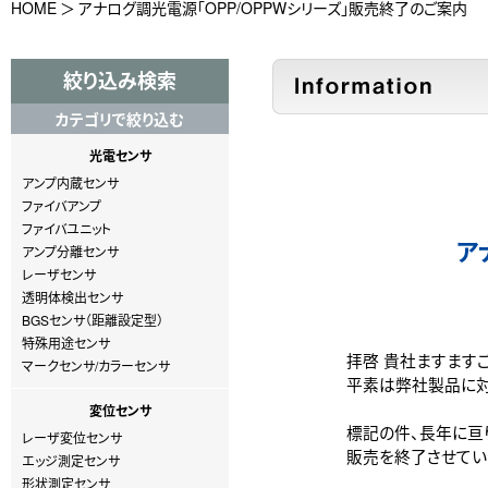
HOME
アナログ調光電源「OPP/OPPWシリーズ」販売終了のご案内
絞り込み検索
カテゴリで絞り込む
光電センサ
アンプ内蔵センサ
ファイバアンプ
ファイバユニット
ア
アンプ分離センサ
レーザセンサ
透明体検出センサ
BGSセンサ（距離設定型）
特殊用途センサ
拝啓 貴社ますます
マークセンサ/カラーセンサ
平素は弊社製品に対
変位センサ
標記の件、長年に亘り
レーザ変位センサ
販売を終了させてい
エッジ測定センサ
形状測定センサ