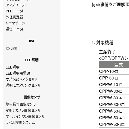
何卒事情をご理解頂
アンプユニット
PLCユニット
外径測定器
リニヤゲージ
通信ユニット
IIoT
1．対象機種
IO-Link
生産終了
<OPP/OPPW
LED照明
型式
LED照明
OPP-10-□
LED照明用電源
OPP-30-□
オプション/アクセサリ
OPPW-10-□
照明モニタリングセンサ
OPPW-30-□
画像センサ
OPPW-30-4□
OPPW-30-8□
簡単操作画像センサ
マルチカメラ画像センサ
OPPW-50-□
オールインワン画像センサ
OPPW-50-4□
ラベル検査システム
OPPW-50-8□