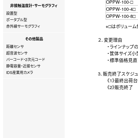
OPPW-100-□
非接触温度計・サーモグラフィ
OPPW-100-4□
設置型
OPPW-100-8□
ポータブル型
※□はボリューム仕
赤外線サーモグラフィ
その他製品
２．変更理由
・ラインナップの
距離センサ
・筐体サイズ小型化
超音波センサ
バーコード・2次元コード
・標準価格見直し（
静電容量・近接センサ
IDS産業用カメラ
3．販売終了スケジ
《1》最終出荷台数受
《2》販売終了 