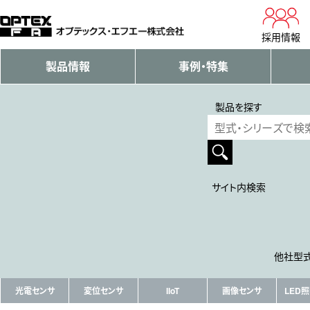
採用情報
製品情報
事例・特集
製品を探す
サイト内検索
他社型式
光電センサ
変位センサ
IIoT
画像センサ
LED