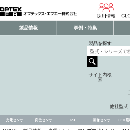
採用情報
GLO
製品情報
事例・特集
製品を探す
サイト内検
索
他社型式・
光電センサ
変位センサ
IIoT
画像センサ
LED