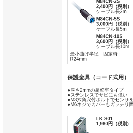
M84CN-2S
2,400円（税別）
ケーブル長2m
M84CN-5S
3,000円（税別）
ケーブル長5m
M84CN-10S
3,600円（税別）
ケーブル長10m
最小曲げ半径 固定時：
R24mm
保護金具（コード式用）
●厚さ2mmの超堅牢タイプ
●ステンレスでサビにも強い
●M3六角穴付ボルトでセンサ
●M6ネジでカバーもガッチリ
LK-S01
1,980円（税別)