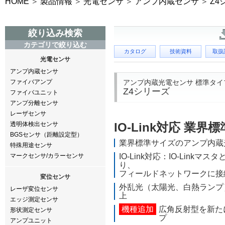
HOME
製品情報
光電センサ
アンプ内蔵センサ
Z4
絞り込み検索
カテゴリで絞り込む
カタログ
技術資料
取扱
光電センサ
アンプ内蔵センサ
アンプ内蔵光電センサ 標準タイ
ファイバアンプ
Z4シリーズ
ファイバユニット
アンプ分離センサ
レーザセンサ
透明体検出センサ
IO-Link対応 業界
BGSセンサ（距離設定型）
業界標準サイズのアンプ内蔵
特殊用途センサ
マークセンサ/カラーセンサ
IO-Link対応：IO-Linkマ
り、
フィールドネットワークに接
変位センサ
外乱光（太陽光、白熱ランプ
レーザ変位センサ
上
エッジ測定センサ
機種追加
広角反射型を新た
形状測定センサ
プ
アンプユニット