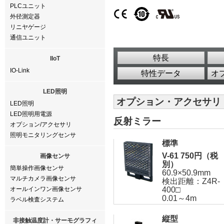
PLCユニット
外径測定器
リニヤゲージ
通信ユニット
特長
IIoT
IO-Link
特性データ
オ
LED照明
オプション・アクセサリ
LED照明
LED照明用電源
反射ミラー
オプション/アクセサリ
照明モニタリングセンサ
標準
V-61 750円（税
画像センサ
別）
簡単操作画像センサ
60.9×50.9mm
マルチカメラ画像センサ
検出距離：Z4R-
オールインワン画像センサ
400□
0.01～4m
ラベル検査システム
縦型
非接触温度計・サーモグラフィ