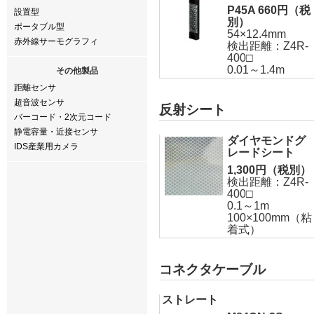
P45A 660円（税
設置型
別）
ポータブル型
54×12.4mm
赤外線サーモグラフィ
検出距離：Z4R-
400□
0.01～1.4m
その他製品
距離センサ
超音波センサ
反射シート
バーコード・2次元コード
静電容量・近接センサ
ダイヤモンドグ
IDS産業用カメラ
レードシート
1,300円（税別）
検出距離：Z4R-
400□
0.1～1m
100×100mm（粘
着式）
コネクタケーブル
ストレート