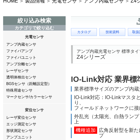
HOME
製品情報
光電センサ
アンプ内蔵センサ
Z4
絞り込み検索
カテゴリで絞り込む
カタログ
技術資料
取扱
光電センサ
アンプ内蔵センサ
アンプ内蔵光電センサ 標準タイ
ファイバアンプ
Z4シリーズ
ファイバユニット
アンプ分離センサ
レーザセンサ
透明体検出センサ
IO-Link対応 業界
BGSセンサ（距離設定型）
業界標準サイズのアンプ内蔵
特殊用途センサ
マークセンサ/カラーセンサ
IO-Link対応：IO-Linkマ
り、
フィールドネットワークに接
変位センサ
外乱光（太陽光、白熱ランプ
レーザ変位センサ
上
エッジ測定センサ
機種追加
広角反射型を新た
形状測定センサ
プ
アンプユニット