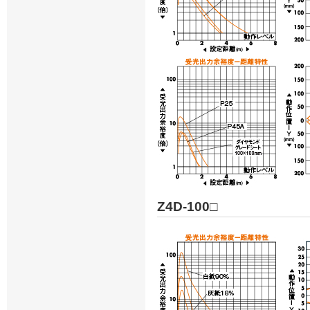
Z4D-100□