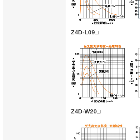
Z4D-L09□
Z4D-W20□