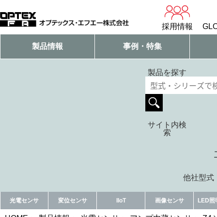
採用情報
GLO
製品情報
事例・特集
製品を探す
サイト内検
索
他社型式・
光電センサ
変位センサ
IIoT
画像センサ
LED