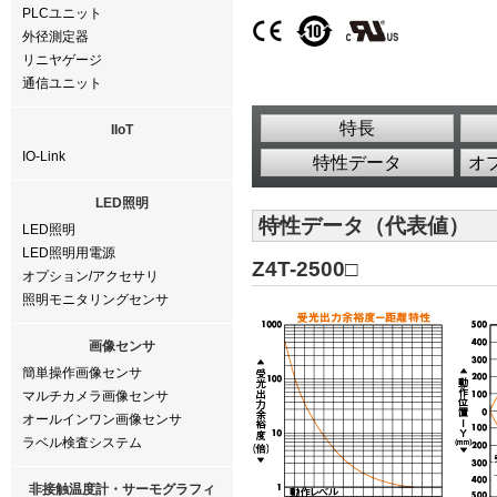
PLCユニット
外径測定器
リニヤゲージ
通信ユニット
特長
IIoT
IO-Link
特性データ
オ
LED照明
特性データ（代表値）
LED照明
LED照明用電源
Z4T-2500□
オプション/アクセサリ
照明モニタリングセンサ
画像センサ
簡単操作画像センサ
マルチカメラ画像センサ
オールインワン画像センサ
ラベル検査システム
非接触温度計・サーモグラフィ