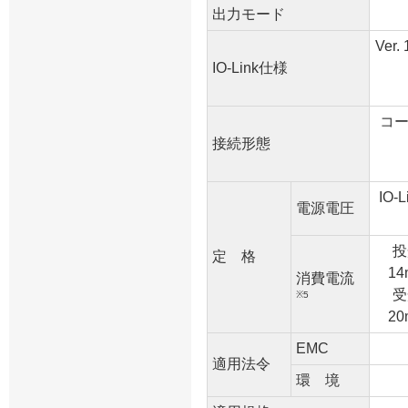
出力モード
Ver
IO-Link仕様
コー
接続形態
IO
電源電圧
投
定 格
1
消費電流
受
※5
2
EMC
適用法令
環 境