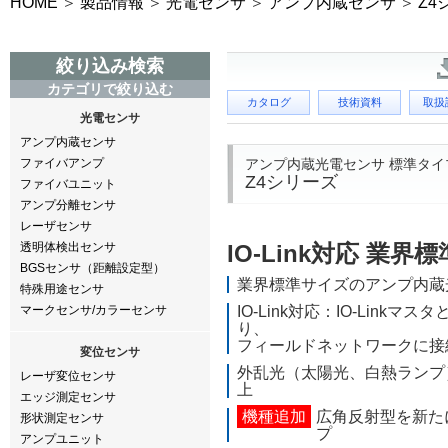
HOME
製品情報
光電センサ
アンプ内蔵センサ
Z4
絞り込み検索
カテゴリで絞り込む
カタログ
技術資料
取扱
光電センサ
アンプ内蔵センサ
アンプ内蔵光電センサ 標準タイ
ファイバアンプ
Z4シリーズ
ファイバユニット
アンプ分離センサ
レーザセンサ
透明体検出センサ
IO-Link対応 業界
BGSセンサ（距離設定型）
業界標準サイズのアンプ内蔵
特殊用途センサ
マークセンサ/カラーセンサ
IO-Link対応：IO-Linkマ
り、
フィールドネットワークに接
変位センサ
外乱光（太陽光、白熱ランプ
レーザ変位センサ
上
エッジ測定センサ
機種追加
広角反射型を新た
形状測定センサ
プ
アンプユニット