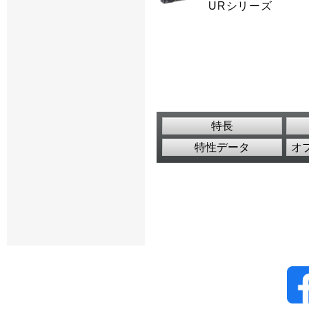
URシリーズ
特長
特性データ
オ