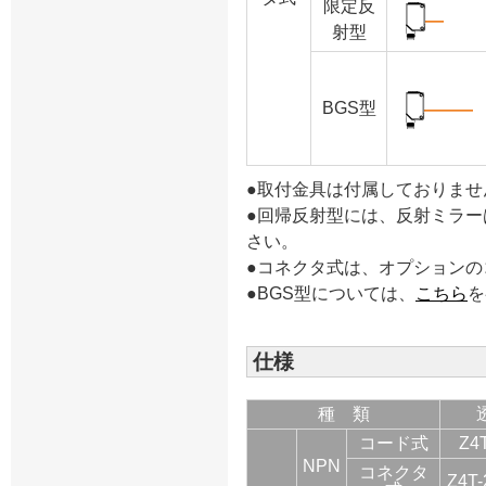
限定反
射
型
BGS型
●取付金具は付属しておりま
●回帰反射型には、反射ミラ
さい。
●コネクタ式は、オプション
●BGS型については、
こちら
を
仕様
種 類
コード式
Z4
NPN
コネクタ
Z4T