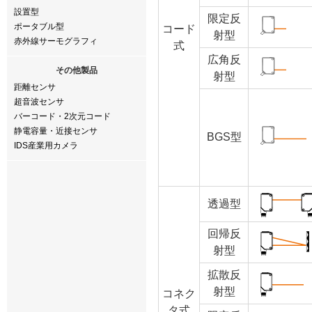
設置型
限定反
ポータブル型
コード
射
型
赤外線サーモグラフィ
式
広角反
その他製品
射型
距離センサ
超音波センサ
バーコード・2次元コード
静電容量・近接センサ
BGS型
IDS産業用カメラ
透過型
回帰反
射
型
拡散反
射
型
コネク
タ式