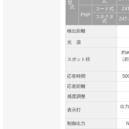
式
型
式
コード式
Z4
PNP
コネクタ
Z4T
式
検出距離
光 源
約ø
スポット径
（距
応答時間
50
応差距離
感度調整
出力
表示灯
制御出力