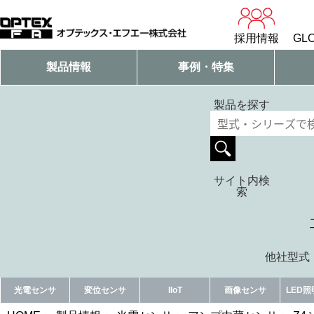
採用情報
GLO
製品情報
事例・特集
製品を探す
サイト内検
索
他社型式・
光電センサ
変位センサ
IIoT
画像センサ
LED