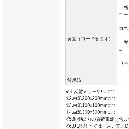
投
コー
コネ
質量（コード含まず）
受
コー
コネ
付属品
※1.反射ミラーV-61にて
※2.白紙200x200mmにて
※3.白紙100x100mmにて
※4.白紙300x300mmにて
※5.制御出力の負荷電流を含ま
※6.UL認証下では、入力電圧