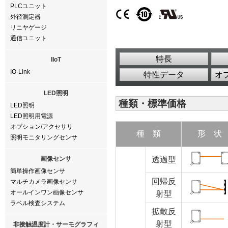
PLCユニット
外径測定器
リニヤゲージ
通信ユニット
特長
IIoT
IO-Link
特性データ
オ
LED照明
種類・標準価格
LED照明
LED照明用電源
オプション/アクセサリ
種 類
形 状
照明モニタリングセンサ
画像センサ
透過型
簡単操作画像センサ
回帰反
マルチカメラ画像センサ
オールインワン画像センサ
射
型
ラベル検査システム
拡散反
射
型
非接触温度計・サーモグラフィ