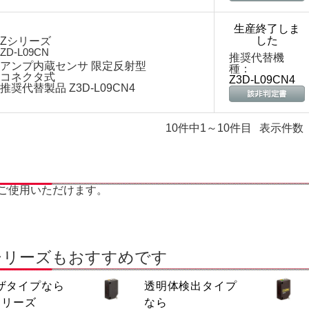
生産終了しま
した
Zシリーズ
ZD-L09CN
推奨代替機
アンプ内蔵センサ 限定反射型
種：
コネクタ式
Z3D-L09CN4
推奨代替製品 Z3D-L09CN4
10件中1～10件目
表示件数
ご使用いただけます。
シリーズもおすすめです
ザタイプなら
透明体検出タイプ
シリーズ
なら