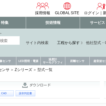
採用情報
GLOBAL SITE
ログイン
・特集
技術情報
サービス
す
サイト内検索
工程から探す
他社型式・Q
温度計
像センサ
LED照明・電源
距離センサ
超音波セ
サーモグラフィ
センサ
Zシリーズ
型式一覧
CAD
該非判定書