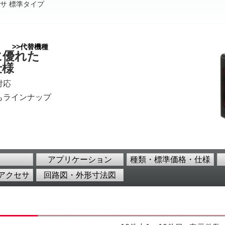
サ 標準タイプ
種＞
>>代替機種
に優れた
仕様
対応
もラインナップ
アプリケーション
種類・標準価格・仕様
アクセサ
回路図・外形寸法図