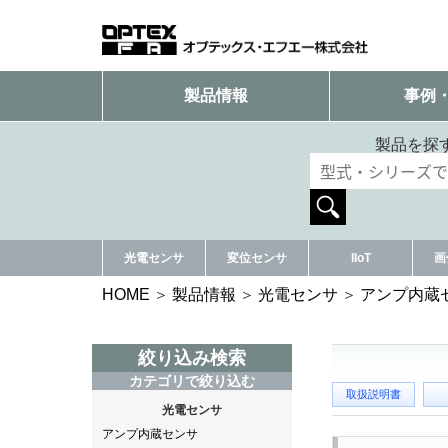
製品情報
事例
製品を探
光電センサ
変位センサ
IIoT
画
HOME
製品情報
光電センサ
アンプ内蔵
絞り込み検索
カテゴリで絞り込む
取扱説明書
光電センサ
アンプ内蔵センサ