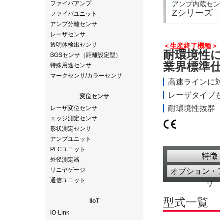
アンプ内蔵セン
ファイバアンプ
Zシリーズ
ファイバユニット
アンプ分離センサ
レーザセンサ
透明体検出センサ
＜生産終了機
耐環境性
BGSセンサ（距離設定型）
業界標準
特殊用途センサ
マークセンサ/カラーセンサ
高速ラインに
レーザタイプ
変位センサ
耐環境性抜群
レーザ変位センサ
エッジ測定センサ
形状測定センサ
アンプユニット
PLCユニット
特徴
外径測定器
リニヤゲージ
オプション・
通信ユニット
リ
型式一覧
IIoT
IO-Link